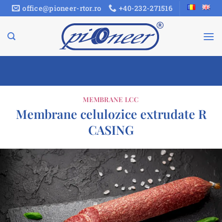
Sari
office@pioneer-rtor.ro
+40-232-271516
la
conținut
MEMBRANE LCC
Membrane celulozice extrudate R
CASING