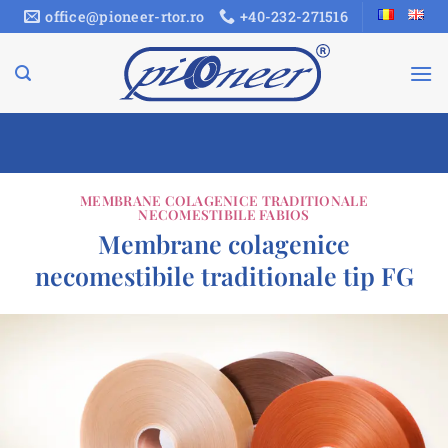
Sari
office@pioneer-rtor.ro
+40-232-271516
la
conținut
MEMBRANE COLAGENICE TRADITIONALE
NECOMESTIBILE FABIOS
Membrane colagenice
necomestibile traditionale tip FG