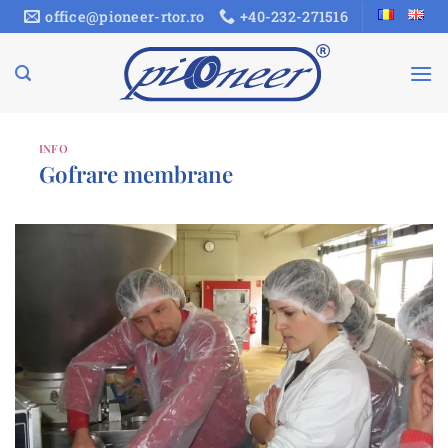
Sari
office@pioneer-rtor.ro
+40-232-271516
la
conținut
INFO
Gofrare membrane