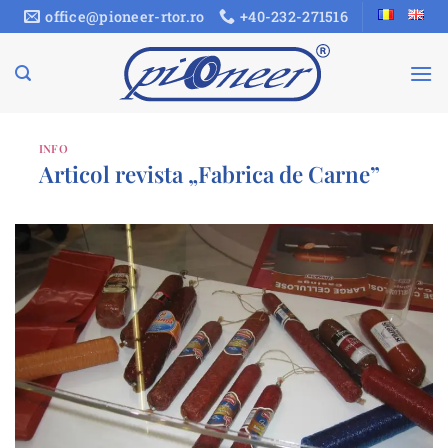
Sari
office@pioneer-rtor.ro
+40-232-271516
la
conținut
INFO
Articol revista „Fabrica de Carne”