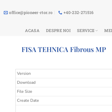
Sari
la
office@pioneer-rtor.ro
+40-232-271516
conținut
ACASA
DESPRE NOI
SERVICII
ME
FISA TEHNICA Fibrous MP
Version
Download
File Size
Create Date